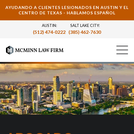
AYUDANDO A CLIENTES LESIONADOS EN AUSTIN Y EL
CENTRO DE TEXAS - HABLAMOS ESPAÑOL
AUSTIN:
SALT LAKE CITY:
(512) 474-0222
(385) 462-7630