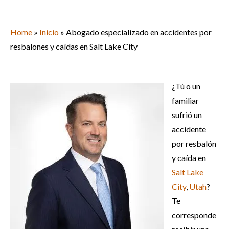
Home
»
Inicio
»
Abogado especializado en accidentes por
resbalones y caídas en Salt Lake City
¿Tú o un
familiar
sufrió un
accidente
por resbalón
y caída en
Salt Lake
City
,
Utah
?
Te
corresponde