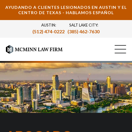
AYUDANDO A CLIENTES LESIONADOS EN AUSTIN Y EL
CENTRO DE TEXAS - HABLAMOS ESPAÑOL
AUSTIN:
SALT LAKE CITY:
(512) 474-0222
(385) 462-7630