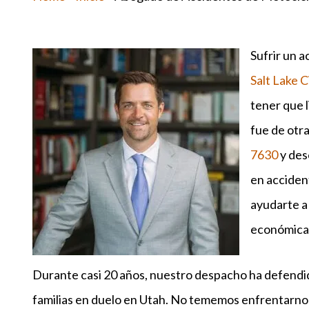
Sufrir un 
Salt Lake C
tener que l
fue de otr
7630
y des
en acciden
ayudarte a
económica
Durante casi 20 años, nuestro despacho ha defendido
familias en duelo en Utah. No tememos enfrentarnos