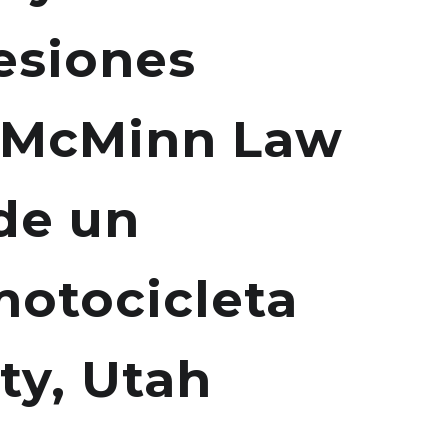
esiones
e McMinn Law
de un
motocicleta
ty, Utah