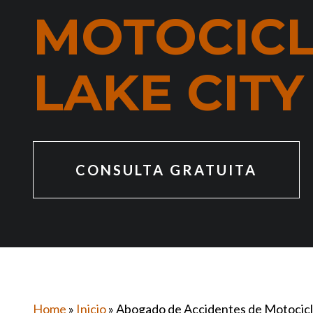
MOTOCICL
LAKE CITY
CONSULTA GRATUITA
Home
»
Inicio
»
Abogado de Accidentes de Motocicle