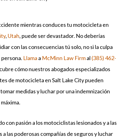
accidente mientras conduces tu motocicleta en
ity
,
Utah
, puede ser devastador. No deberías
idiar con las consecuencias tú solo, no si la culpa
a persona.
Llama
a
McMinn Law Firm
al
(385) 462-
cubre cómo nuestros abogados especializados
tes de motocicleta en Salt Lake City pueden
 tomar medidas y luchar por una indemnización
 máxima.
 con pasión a los motociclistas lesionados y a las
 a las poderosas compañías de seguros y luchar