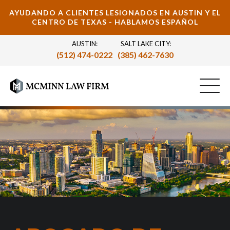
AYUDANDO A CLIENTES LESIONADOS EN AUSTIN Y EL
CENTRO DE TEXAS - HABLAMOS ESPAÑOL
AUSTIN:
SALT LAKE CITY:
(512) 474-0222
(385) 462-7630