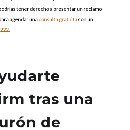
ó, podrías tener derecho a presentar un reclamo
para agendar una
consulta gratuita
con un
0222
.
yudarte
rm tras una
turón de