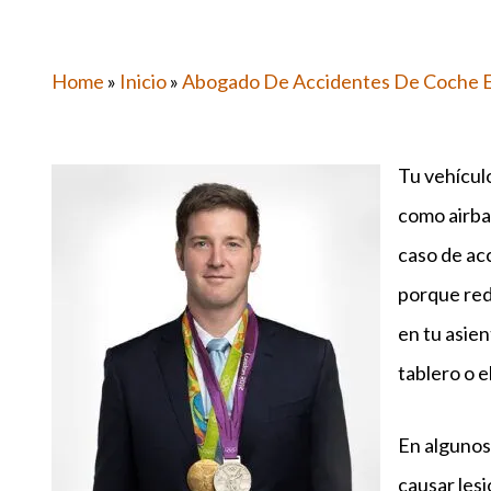
Home
»
Inicio
»
Abogado De Accidentes De Coche E
Tu vehícul
como airba
caso de ac
porque red
en tu asien
tablero o e
En algunos
causar lesi